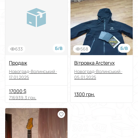
Б/В
Б/В
633
568
Продаж
Вітровка Arcteryx
Новоград-Волинський ·
Новоград-Волинський ·
17.01.2025
05.01.2025
17000 $
1300 грн.
716939.3 грн.