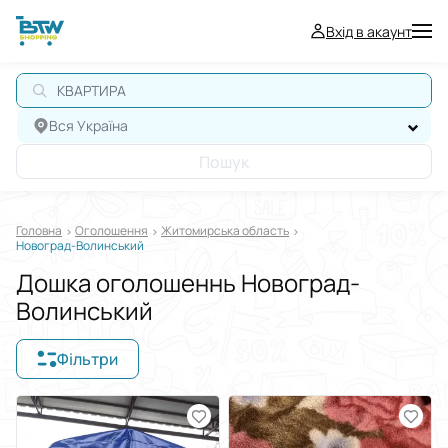
Вхід в акаунт
КВАРТИРА
Вся Україна
Пошук
Головна
Оголошення
Житомирська область
Новоград-Волинський
Дошка оголошеннь Новоград-
Волинський
Фільтри
Відображати в
$
€
₴