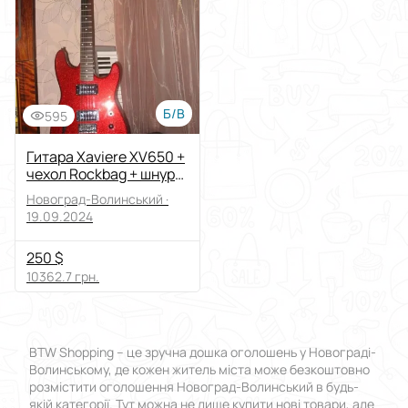
Б/В
595
Гитара Xaviere XV650 +
чехол Rockbag + шнур
Planet Waves
Новоград-Волинський ·
19.09.2024
250 $
10362.7 грн.
BTW Shopping – це зручна дошка оголошень у Новограді-
Волинському, де кожен житель міста може безкоштовно
розмістити оголошення Новоград-Волинський в будь-
якій категорії. Тут можна не лише купити нові товари, але