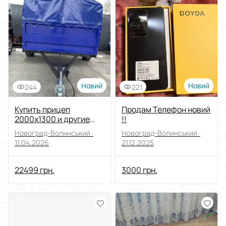
Сортувати за
Виберіть групу категорій
Ціна
Від
До
Новий
Новий
244
221
Стан
Купить прицеп
Продам Телефон новий
2000х1300 и другие
!!
размеры по СУПЕР
Застосувати
Новоград-Волинський ·
Новоград-Волинський ·
ЦЕНЕ!
11.04.2026
21.12.2025
Скинути все
22499 грн.
3000 грн.