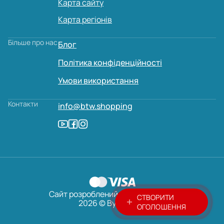
Карта сайту
Карта регіонів
Більше про нас
Блог
Політика конфіденційності
Умови використання
Контакти
info@btw.shopping
Сайт розроблений:
AVADA
MEDIA
СТВОРИТИ
2026 © ByTheWay
ОГОЛОШЕННЯ