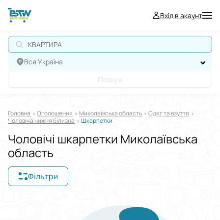
Вхід в акаунт
КВАРТИРА
Вся Україна
Пошук
Головна
Оголошення
Миколаївська область
Одяг та взуття
Чоловіча нижня білизна
Шкарпетки
Чоловічі шкарпетки Миколаївська
область
Фільтри
Відображати в
$
€
₴