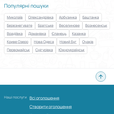
Популярні пошуки
Миколаїв
Олександрівка
Арбузинка
Баштанка
Березнегувате
Братське
Веселинове
Вознесенськ
Врадіївка
Доманівка
Єланець
Казанка
Криве Озеро
Нова Одеса
Новий Буг
Очаків
Первомайськ
Снігурівка
Южноукраїнськ
Наші послуги
Всі оголошення
Створити оголошення