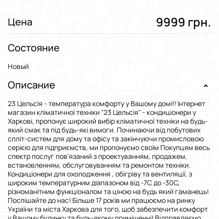
9999 грн.
Цена
Состояние
Новый
Описание
23 Цельсія - температура комфорту у Вашому домі!! Інтернет
магазин кліматичної техніки "23 Цельсія" - кондиціонери у
Харкові, пропонує широкий вибір кліматичної техніки на будь-
який смак та під будь-які вимоги. Починаючи від побутових
спліт-систем для дому та офісу та закінчуючи промисловою
серією для підприємств, ми пропонуємо своїм Покупцям весь
спектр послуг пов'язаний з проектуванням, продажем,
встановленням, обслуговуванням та ремонтом техніки.
Кондиціонери для охолодження , обігріву та вентиляції, з
широким температурним діапазоном від -7С до -30С,
різноманітним функціоналом та ціною на будь який гаманець!
Поспішайте до нас! Більше 17 років ми працюємо на ринку
України та міста Харкова для того, щоб забезпечити комфорт
у Вашому будинку та будь-якому приміщенні! Відправляємо