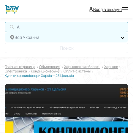
Вход в аккаунт
АВ
Вся Украина
Поиск
Главная страница
Oбъявления
Харьковская область
Харьков
Электроника
Кондиционеры💨
Сплит-системы
Купити кондиціонери Харків — 23 Цельсія