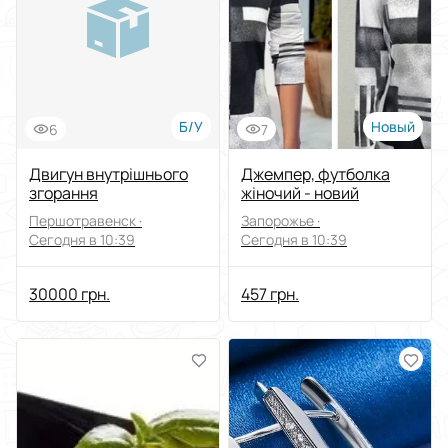
Выберите группу категорий
Цена
От
До
Б/У
Новый
6
7
Состояние
Двигун внутрішнього
Джемпер, футболка
згорання
жіночий - новий
Применить
Першотравенск ·
Запорожье ·
Сегодня в 10:39
Сегодня в 10:39
Сбросить все
30000 грн.
457 грн.