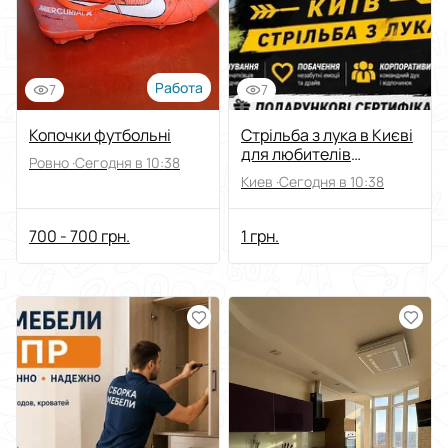
Работа
7
7
Копочки футбольні
Стрільба з лука в Києві
для любителів
Ровно ·
Сегодня в 10:38
точності, стрільби
Киев ·
Сегодня в 10:38
700 - 700 грн.
1 грн.