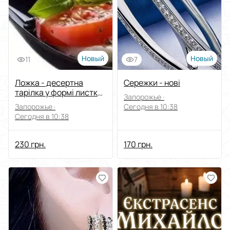
Новый
Новый
11
7
Ложка - десертна
Сережки - нові
тарілка у формі листка
Запорожье ·
- нові
Запорожье ·
Сегодня в 10:38
Сегодня в 10:38
230 грн.
170 грн.