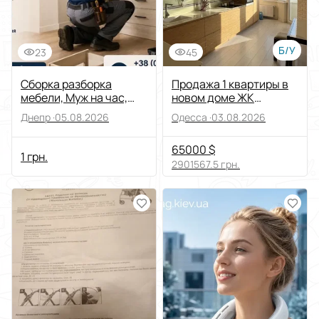
Б/У
23
45
Сборка разборка
Продажа 1 квартиры в
мебели, Муж на час,
новом доме ЖК
мастер на час
Дмитриевский , 45м .
Днепр ·
05.08.2026
Одесса ·
03.08.2026
балкон
65000 $
1 грн.
2901567.5 грн.