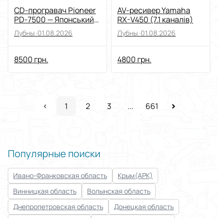
CD-програвач Pioneer
AV-ресивер Yamaha
PD-7500 — Японський
RX-V450 (7.1 каналів)
Hi-Fi вінтаж
Лубны ·
01.08.2026
Лубны ·
01.08.2026
8500 грн.
4800 грн.
1
2
3
...
661
Популярные поиски
Ивано-Франковская область
Крым(АРК)
Винницкая область
Волынская область
Днепропетровская область
Донецкая область