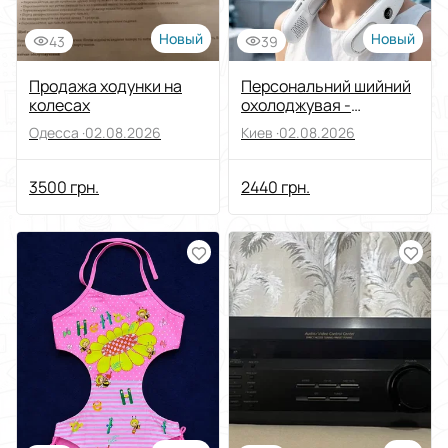
Новый
Новый
43
39
Продажа ходунки на
Персональний шийний
колесах
охолоджувая -
Забудьте про спеку в
Одесса ·
02.08.2026
Киев ·
02.08.2026
місті
3500 грн.
2440 грн.