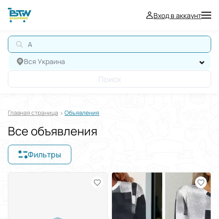
Вход в аккаунт
АВТО
Вся Украина
Поиск
Главная страница
Oбъявления
Все объявления
Фильтры
Отображать в
$
€
₴
Отсортировать по