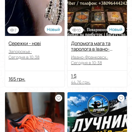
Новый
Новый
7
10
Сережки - нові
Допомога мага та
таролога в Івано-
Запорожье ·
Франківську.
Сегодня в 10:38
Ивано-Франковск ·
Сегодня в 10:38
1 $
165 грн.
44.76 грн.