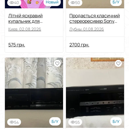
Новый
Б/У
40
50
Літній яскравий
Продається класичний
купальник для
стереоресивер Sony
дівчинки FUBA.VI
STR-DE135 (Hi-Fi)
Киев ·
02.08.2026
Лубны ·
01.08.2026
575 грн.
2700 грн.
Б/У
Б/У
54
55