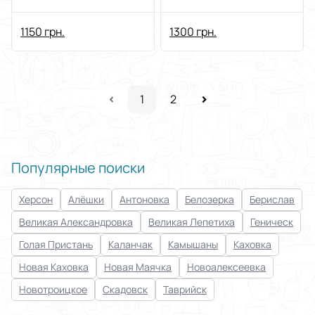
Haiwang 600 ОЕМ (80
PLUS)
1150 грн.
1300 грн.
1
2
Популярные поиски
Херсон
Алёшки
Антоновка
Белозерка
Берислав
Великая Александровка
Великая Лепетиха
Геническ
Голая Пристань
Каланчак
Камышаны
Каховка
Новая Каховка
Новая Маячка
Новоалексеевка
Новотроицкое
Скадовск
Таврийск