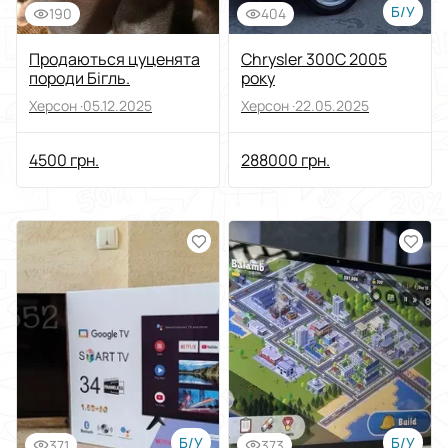
Б/У
190
404
Продаються цуценята
Chrysler 300C 2005
породи Бігль.
року
Херсон ·
05.12.2025
Херсон ·
22.05.2025
4500 грн.
288000 грн.
Б/У
Б/У
371
373