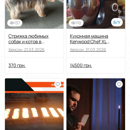
Б/У
137
110
Стрижка любимых
Кухонная машина
собак и котов в
Kenwood Chef XL
Херсоне
Titanium
Херсон ·
21.03.2026
Херсон ·
21.03.2026
370 грн.
14500 грн.