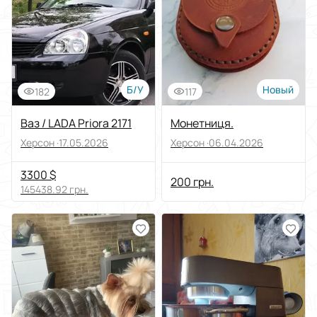
Выберите группу категорий
Цена
От
До
Б/У
Новый
182
117
Состояние
Ваз / LADA Priora 2171
Монетниця.
Херсон ·
17.05.2026
Херсон ·
06.04.2026
Применить
3300 $
200 грн.
Сбросить все
145438.92 грн.