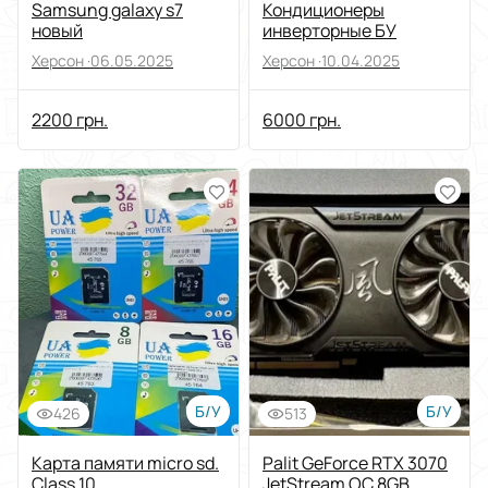
Samsung galaxy s7
Кондиционеры
новый
инверторные БУ
Херсон ·
06.05.2025
Херсон ·
10.04.2025
2200 грн.
6000 грн.
Б/У
Б/У
426
513
Карта памяти micro sd.
Palit GeForce RTX 3070
Class 10
JetStream OC 8GB