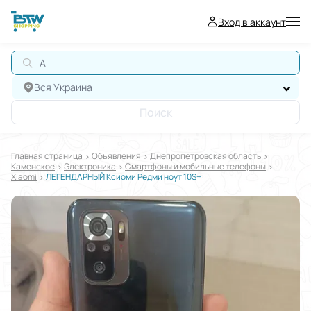
Вход в аккаунт
АВ
Вся Украина
Поиск
Главная страница
Oбъявления
Днепропетровская область
Каменское
Электроника
Смартфоны и мобильные телефоны
Xiaomi
ЛЕГЕНДАРНЫЙ Ксиоми Редми ноут 10S+