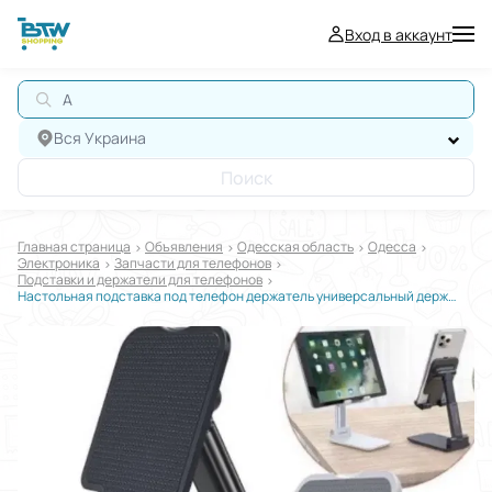
Вход в аккаунт
АВТ
Вся Украина
Поиск
Главная страница
Oбъявления
Одесская область
Одесса
Электроника
Запчасти для телефонов
Подставки и держатели для телефонов
Настольная подставка под телефон держатель универсальный держатель планшета