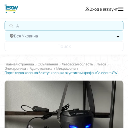
Вход в аккаунт
АВТ
Вся Украина
Поиск
Главная страница
Oбъявления
Львовская область
Львов
Электроника
Аудиотехника
Микрофоны
Портативна колонка блютуз колонка акустика мікрофон Grunhelm GW-4239BM