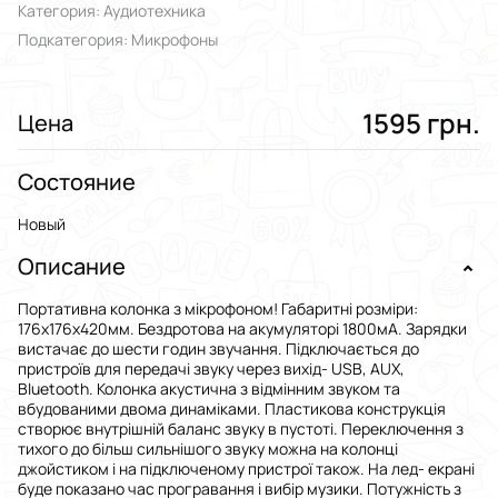
Категория: Аудиотехника
Подкатегория: Микрофоны
1595 грн.
Цена
Состояние
Новый
Описание
Портативна колонка з мікрофоном! Габаритні розміри:
176х176х420мм. Бездротова на акумуляторі 1800мА. Зарядки
вистачає до шести годин звучання. Підключається до
пристроїв для передачі звуку через вихід- USB, AUX,
Bluetooth. Колонка акустична з відмінним звуком та
вбудованими двома динаміками. Пластикова конструкція
створює внутрішній баланс звуку в пустоті. Переключення з
тихого до більш сильнішого звуку можна на колонці
джойстиком і на підключеному пристрої також. На лед- екрані
буде показано час програвання і вибір музики. Потужність з