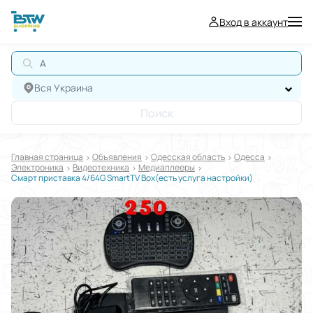
Вход в аккаунт
АВТ
Вся Украина
Поиск
Главная страница
Oбъявления
Одесская область
Одесса
Электроника
Видеотехника
Медиаплееры
Смарт приставка 4/64G SmartTV Box(есть услуга настройки)