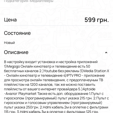
Подкатегория: Медиаплееры
599 грн.
Цена
Состояние
Новый
Описание
В настройку входит установка и настройка приложений
1)Megogo Онлайн кинотеатр и телевидение есть 50
бесплатных каналов 2.)Youtube без рекламы 3)Media Station X
- Онлайн кинотеатр и телевидение 4)IPTV PRO - приложение
для просмотра онлайн телевидения, с предоплачеyным ТВ
плейлистом на 1200 каналов, так же можно поставить
плейлисты от вашего интернет провайдера 5.)Aptoide
-Аналог Playmarket Также есть доп. оборудование 1.Пульт с
гироскопом (програмируемый) пульт указка 215 грн. 2.Пульт с
гироскопом и голосовым управлением (програмируемый)
пульт указка 250грн. 2.Hdmi кабель 2м в оплетке с фильтрами
115 грн. 3.Hdmi кабель 3м в оплетке с фильтрами 125 грн.