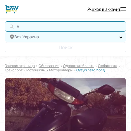
Вход в аккаунт
АВ
Вся Украина
Поиск
Главная страница
Oбъявления
Одесская область
Любашевка
Транспорт
Мотоциклы
Мотороллеры
Сузукі летс 2 олд