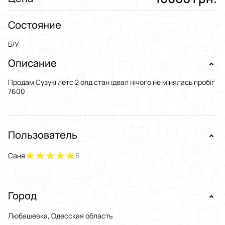
Состояние
Б/У
Описание
Продам Сузукі летс 2 олд стан ідеал нічого не мінялась пробіг
7600
Пользователь
Саня
5
Город
Любашевка, Одесская область