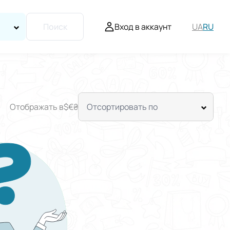
Вход в аккаунт
UA
RU
Поиск
Отображать в
$
€
₴
Отсортировать по