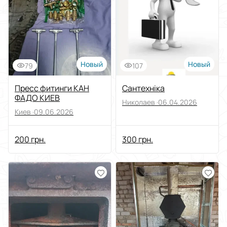
Строительство
Выберите категорию
Сантехника
Выберите подкатегорию
Новый
Новый
79
107
Цена
Пресс фитинги КАН
Сантехніка
От
До
ФАДО КИЕВ
Николаев ·
06.04.2026
Состояние
Киев ·
09.06.2026
200 грн.
300 грн.
Применить
Сбросить все