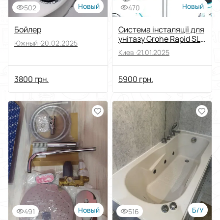
Новый
Новый
502
470
Бойлер
Система інсталяції для
унітазу Grohe Rapid SL
Южный ·
20.02.2025
3 в 1 (3884000G
Киев ·
21.01.2025
3800 грн.
5900 грн.
Новый
Б/У
491
516