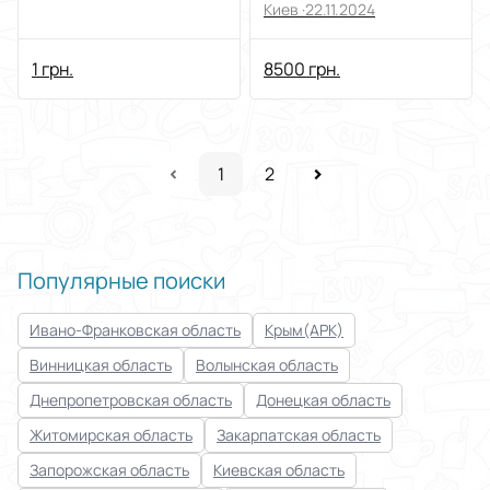
QT1333046EUQW з
Киев ·
22.11.2024
сидінням Soft
1 грн.
8500 грн.
1
2
Популярные поиски
Ивано-Франковская область
Крым(АРК)
Винницкая область
Волынская область
Днепропетровская область
Донецкая область
Житомирская область
Закарпатская область
Запорожская область
Киевская область