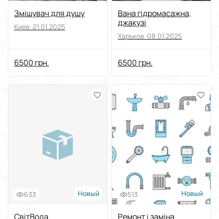
Змішувач для душу
Вана гідромасажна,
джакузі
Киев ·
21.01.2025
Харьков ·
08.01.2025
6500 грн.
6500 грн.
Новый
Новый
633
513
СвітВода
Ремонт і заміна