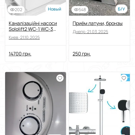
Новый
Б/У
202
548
Каналізаційні насоси
Приём латуни, бронзы
Sololift2 WC-1 WC-3
Днепр ·
21.03.2025
CWC-3 C-3 D-2
Киев ·
21.10.2025
14700 грн.
250 грн.