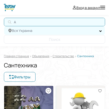
Вход в аккаунт
АВТО
Вся Украина
Поиск
Главная страница
Oбъявления
Строительство
Сантехника
Сантехника
Фильтры
Отображать в
$
€
₴
Отсортировать по
Выберите группу категорий