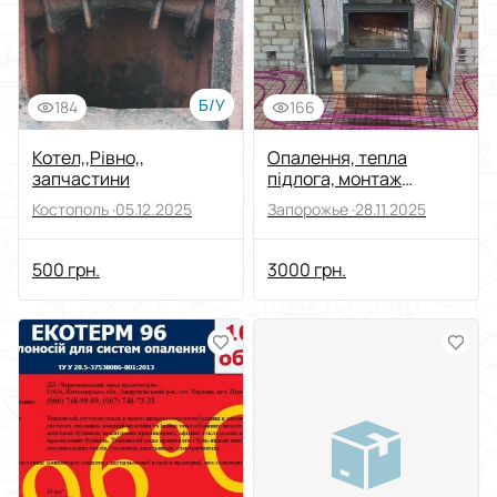
Б/У
184
166
Котел,,Рівно,,
Опалення, тепла
запчастини
підлога, монтаж
твердопаливних
Костополь ·
05.12.2025
Запорожье ·
28.11.2025
котлів.
500 грн.
3000 грн.