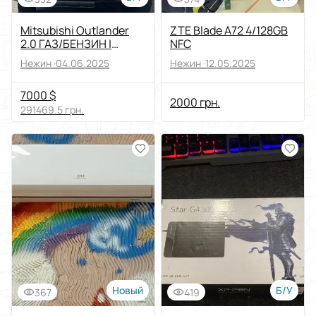
Mitsubishi Outlander
ZTE Blade A72 4/128GB
2.0 ГАЗ/БЕНЗИН |
NFC
Повний привід | Щодня
Нежин ·
04.06.2025
Нежин ·
12.05.2025
в русі
7000 $
2000 грн.
291469.5 грн.
Новый
Б/У
367
419