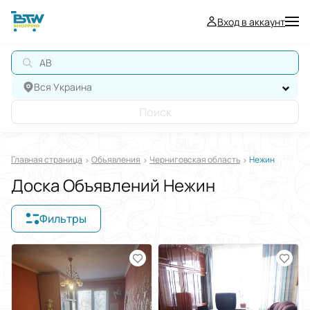
Вход в аккаунт
АВТО
Вся Украина
Поиск
Главная страница
Oбъявления
Черниговская область
Нежин
Доска Объявлений Нежин
Фильтры
Отображать в
$
€
₴
Отсортировать по