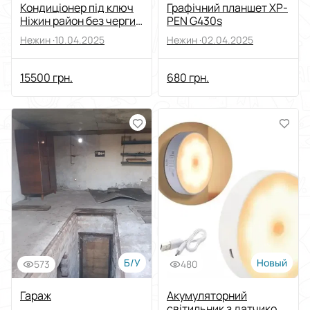
Кондиціонер під ключ
Графічний планшет XP-
Ніжин район без черги
PEN G430s
гарантія якості срочно
Нежин ·
10.04.2025
Нежин ·
02.04.2025
1450
15500 грн.
680 грн.
Б/У
Новый
573
480
Гараж
Акумуляторний
світильник з датчиком