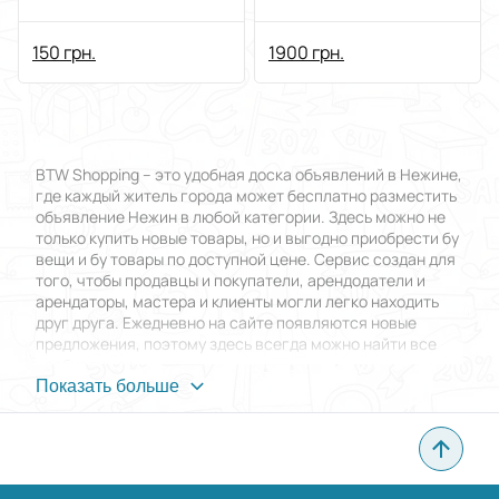
руху і сонячною
панеллю
150 грн.
1900 грн.
BTW Shopping – это удобная доска объявлений в Нежине,
где каждый житель города может бесплатно разместить
объявление Нежин в любой категории. Здесь можно не
только купить новые товары, но и выгодно приобрести бу
вещи и бу товары по доступной цене. Сервис создан для
того, чтобы продавцы и покупатели, арендодатели и
арендаторы, мастера и клиенты могли легко находить
друг друга. Ежедневно на сайте появляются новые
предложения, поэтому здесь всегда можно найти все
необходимое.
Показать больше
Преимущества BTW Shopping
Главная особенность доски объявлений в Нежине
заключается в том, что разместить объявление Нежин
можно абсолютно бесплатно. При этом нет ограничений