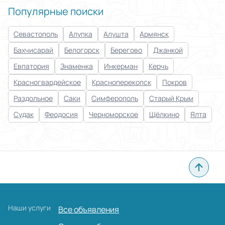
Популярные поиски
Применить
Севастополь
Алупка
Алушта
Армянск
Сбросить все
Бахчисарай
Белогорск
Берегово
Джанкой
Евпатория
Знаменка
Инкерман
Керчь
Красногвардейское
Красноперекопск
Покров
Раздольное
Саки
Симферополь
Старый Крым
Судак
Феодосия
Черноморское
Щёлкино
Ялта
Наши услуги
Все объявления