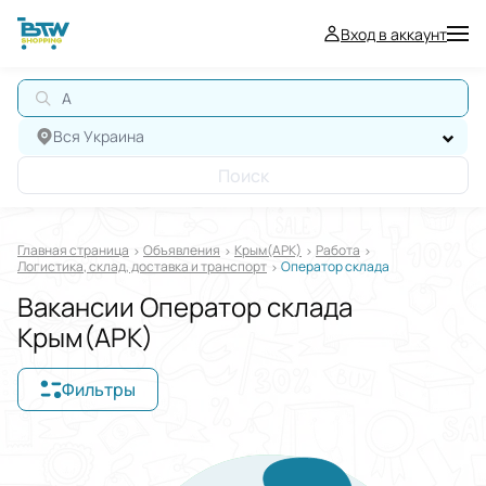
Вход в аккаунт
АВ
Вся Украина
Поиск
Главная страница
Oбъявления
Крым(АРК)
Работа
Логистика, склад, доставка и транспорт
Оператор склада
Вакансии Оператор склада
Крым(АРК)
Фильтры
Отображать в
$
€
₴