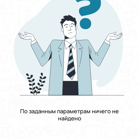
Отсортировать по
Выберите группу категорий
Работа
Выберите категорию
Логистика, склад, доставка и транспорт
Выберите подкатегорию
Оператор склада
Зарплата
От и до
Фиксированная
Договорная
От
До
Тип занятости
График работы
Подходит кандидатам
По заданным параметрам ничего не
Опыт работы
найдено
Проживание