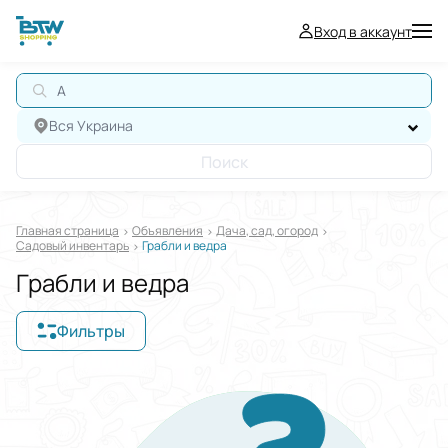
Вход в аккаунт
АВ
Вся Украина
Поиск
Главная страница
Oбъявления
Дача, сад, огород
Садовый инвентарь
Грабли и ведра
Грабли и ведра
Фильтры
Отображать в
$
€
₴
Отсортировать по