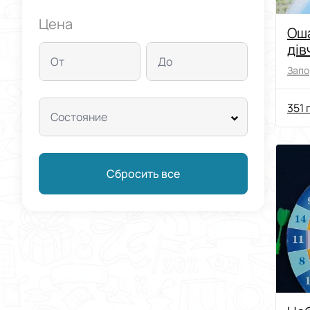
Цена
Оша
дів
От
До
Запо
351 
Состояние
Сбросить все