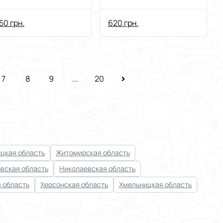
ожевий з
алфавіті +
атьківською
(ПОДАРУНОК)
50 грн.
620 грн.
учкою
7
8
9
...
20
цкая область
Житомирская область
вская область
Николаевская область
 область
Херсонская область
Хмельницкая область