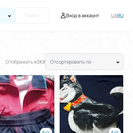
Вход в аккаунт
UA
RU
Поиск
Отображать в
$
€
₴
Отсортировать по
Б/У
Б/У