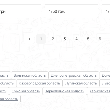
чаємо фігури»
блакитний
р
ПОДАРУНОК
б
грн.
1750 грн.
17
р
1
2
3
4
5
6
ласть
Волынская область
Днепропетровская область
Доне
 область
Кировоградская область
Луганская область
Льво
асть
Сумская область
Тернопольская область
Харьковская
ая область