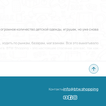
и огромное количество детской одежды, игрушек, но уже снова
, ходить по рынкам, базарам, магазинам. Все это выматывало
а. BTW Shopping – это настоящее спасение для вас, так как
дания. Но единожды опробовав наш онлайн сервис, вы точно
info@btw.shopping
Контакты