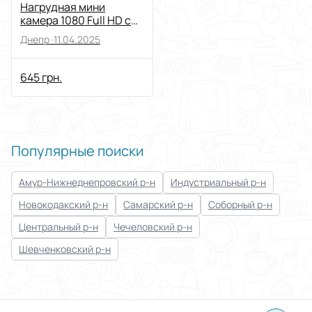
Нагрудная мини
камера 1080 Full HD с
поворотным
Днепр ·
11.04.2025
объективом
видеокамера
645 грн.
Популярные поиски
Амур-Нижнеднепровский р-н
Индустриальный р-н
Новокодакский р-н
Самарский р-н
Соборный р-н
Центральный р-н
Чечеловский р-н
Шевченковский р-н