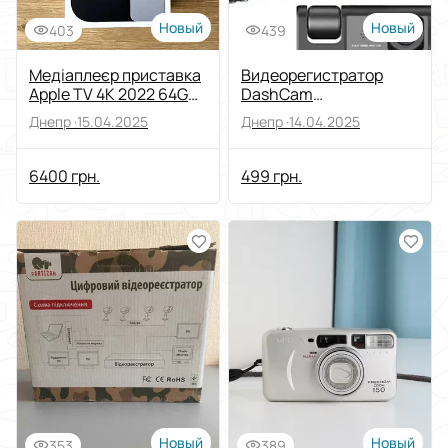
Новый
Новый
403
439
Медіаплеєр приставка
Видеорегистратор
Apple TV 4K 2022 64GB
DashCam
Wi Fi (MN873)
автомобильный FHD
Днепр ·
15.04.2025
Днепр ·
14.04.2025
1080P
6400 грн.
499 грн.
Новый
Новый
353
389