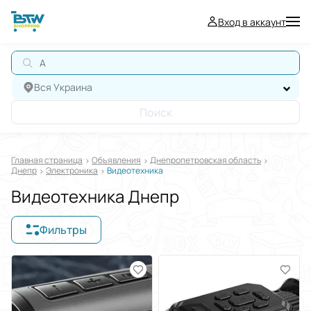
Вход в аккаунт
АВТ
Вся Украина
Поиск
Главная страница
Oбъявления
Днепропетровская область
Днепр
Электроника
Видеотехника
Видеотехника Днепр
Фильтры
Отображать в
$
€
₴
Отсортировать по