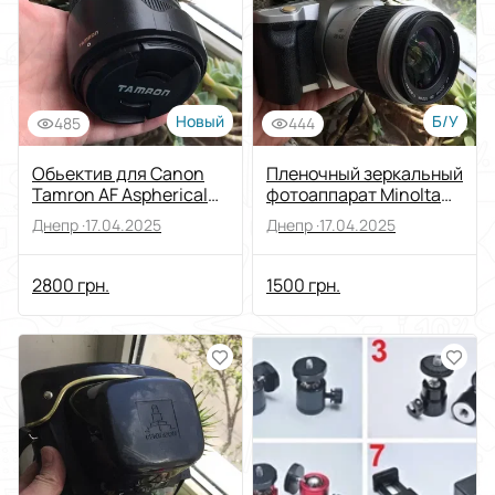
Новый
Б/У
485
444
Обьектив для Canon
Пленочный зеркальный
Tamron AF Aspherical
фотоаппарат Minolta
XR 28-300
Dunax 3L+обьектив AF
Днепр ·
17.04.2025
Днепр ·
17.04.2025
28-100
2800 грн.
1500 грн.