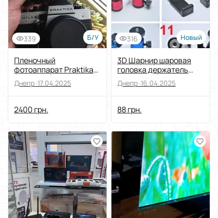
Б/У
Новый
339
316
Пленочный
3D Шарнир шаровая
фотоаппарат Praktika
головка держатель
MTL 5 B+обьектив Carl
прищепка 1/4 3/8
Днепр ·
17.04.2025
Днепр ·
16.04.2025
Zeiss Jena 2.8/50
стойка штатив
2400 грн.
88 грн.