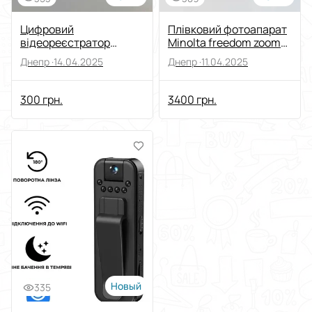
Цифровий
Плівковий фотоапарат
відеореєстратор
Minolta freedom zoom
Партизан
150
Днепр ·
14.04.2025
Днепр ·
11.04.2025
300 грн.
3400 грн.
Новый
335