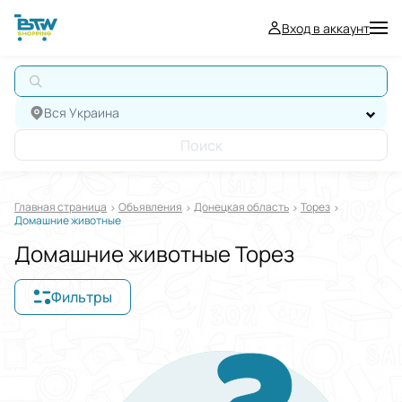
Вход в аккаунт
Вся Украина
Поиск
Главная страница
Oбъявления
Донецкая область
Торез
Домашние животные
Домашние животные Торез
Фильтры
Отображать в
$
€
₴
Отсортировать по