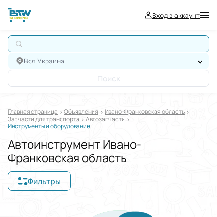
Вход в аккаунт
А
Вся Украина
Поиск
Главная страница
Oбъявления
Ивано-Франковская область
Запчасти для транспорта
Автозапчасти
Инструменты и оборудование
Автоинструмент Ивано-
Франковская область
Фильтры
Отображать в
$
€
₴