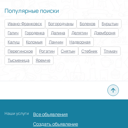
Популярные поиски
Ивано-Франковск
Богородчаны
Болехов
Бурштын
Галич
Городенка
Далина
Делятин
Дземброня
Калуш
Коломыя
Ланчин
Надворная
Перегинское
Рогатин
Снятын
Стебник
Тлумач
Тысменица
Яремче
Наши услуги
Все объявления
Создать объявление