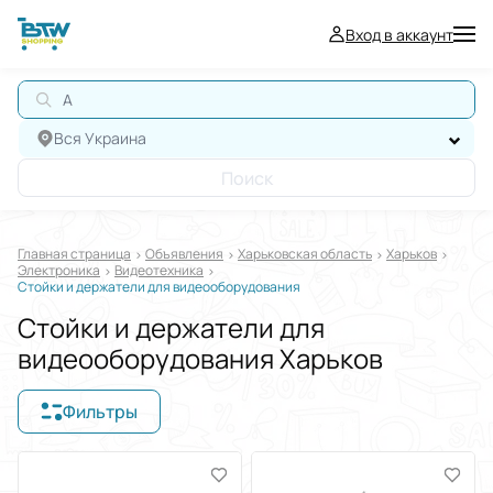
Вход в аккаунт
АВ
Вся Украина
Поиск
Главная страница
Oбъявления
Харьковская область
Харьков
Электроника
Видеотехника
Стойки и держатели для видеооборудования
Стойки и держатели для
видеооборудования Харьков
Фильтры
Отображать в
$
€
₴