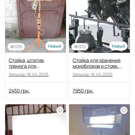
Новый
Новый
326
332
Стойка, штатив,
Стойка для хранения
тренога для
моноблоков и стоек.
прожекторов, ламп 2, 3
LIKO
Харьков ·
16.04.2025
Харьков ·
16.04.2025
м
2450 грн.
7950 грн.