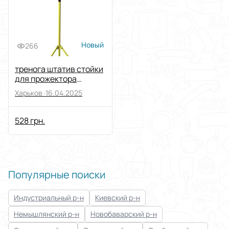
Новый
266
тренога штатив стойки
для прожектора
кронштейны
Харьков ·
16.04.2025
прожекторов
528 грн.
Популярные поиски
Индустриальный р-н
Киевский р-н
Немышлянский р-н
Новобаварский р-н