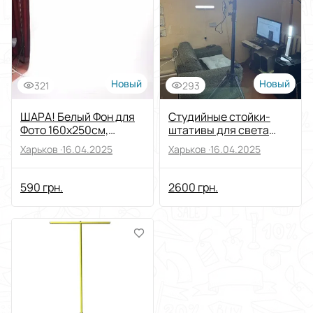
Новый
Новый
321
293
ШАРА! Белый Фон для
Студийные стойки-
Фото 160х250см,
штативы для света
Фотофон Виниловый
Logocam LS-9/920
Харьков ·
16.04.2025
Харьков ·
16.04.2025
для фотостудии
590 грн.
2600 грн.