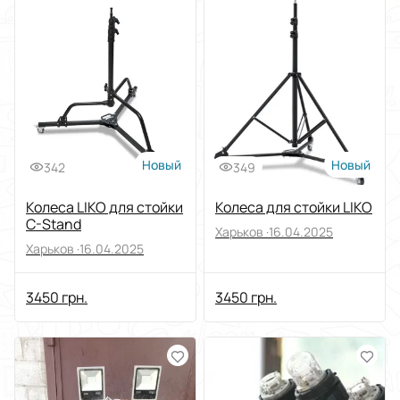
Отсортировать по
Выберите группу категорий
Электроника
Выберите категорию
Видеотехника
Выберите подкатегорию
Стойки и держатели для видеооборудования
Новый
Новый
342
349
Цена
Колеса LIKO для стойки
Колеса для стойки LIKO
От
До
C-Stand
Харьков ·
16.04.2025
Состояние
Харьков ·
16.04.2025
3450 грн.
3450 грн.
Применить
Сбросить все