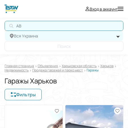
Вход в аккаунт
АВ
Вся Украина
Поиск
Главная страница
Oбъявления
Харьковская область
Харьков
Недвижимость
Продажа гаражей и парко мест
Гаражы
Гаражы Харьков
Фильтры
Отображать в
$
€
₴
Отсортировать по