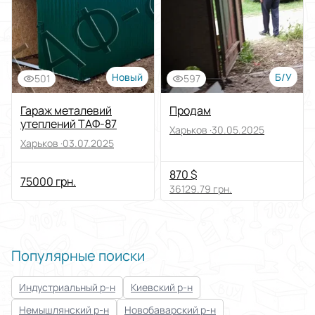
Новый
Б/У
501
597
Гараж металевий
Продам
утеплений ТАФ-87
Харьков ·
30.05.2025
Харьков ·
03.07.2025
870 $
75000 грн.
36129.79 грн.
Популярные поиски
Индустриальный р-н
Киевский р-н
Немышлянский р-н
Новобаварский р-н