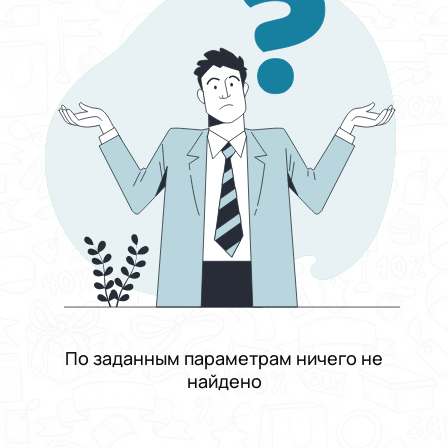
Отсортировать по
Выберите группу категорий
Работа
Выберите категорию
Культура, музыка и шоу-бизнес
Выберите подкатегорию
Вокалист
Зарплата
От и до
Фиксированная
Договорная
От
До
Тип занятости
График работы
Подходит кандидатам
По заданным параметрам ничего не
Опыт работы
найдено
Проживание