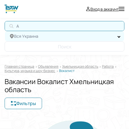
Вход в аккаунт
А
Вся Украина
Поиск
Главная страница
Oбъявления
Хмельницкая область
Работа
Культура, музыка и шоу-бизнес
Вокалист
Вакансии Вокалист Хмельницкая
область
Фильтры
Отображать в
$
€
₴