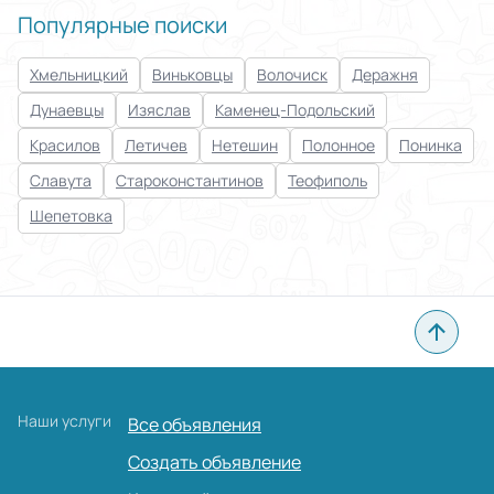
Популярные поиски
Применить
Хмельницкий
Виньковцы
Волочиск
Деражня
Сбросить все
Дунаевцы
Изяслав
Каменец-Подольский
Красилов
Летичев
Нетешин
Полонное
Понинка
Славута
Староконстантинов
Теофиполь
Шепетовка
Наши услуги
Все объявления
Создать объявление