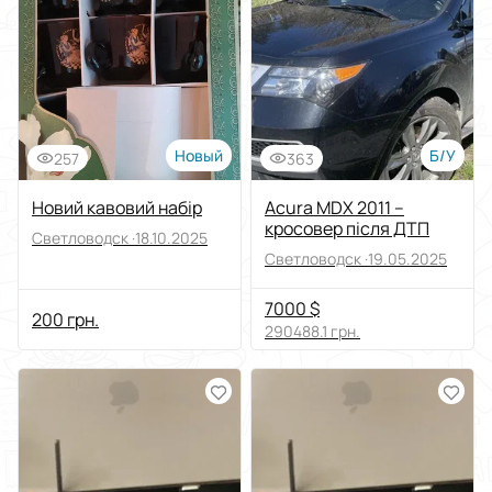
Выберите группу категорий
Цена
От
До
Новый
Б/У
257
363
Состояние
Новий кавовий набір
Acura MDX 2011 –
кросовер після ДТП
Светловодск ·
18.10.2025
Применить
Светловодск ·
19.05.2025
7000 $
Сбросить все
200 грн.
290488.1 грн.