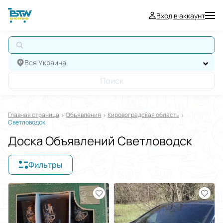
Вход в аккаунт
А
Вся Украина
Поиск
Главная страница
Oбъявления
Кировоградская область
Светловодск
Доска Объявлений Светловодск
Фильтры
Отображать в
$
€
₴
Отсортировать по