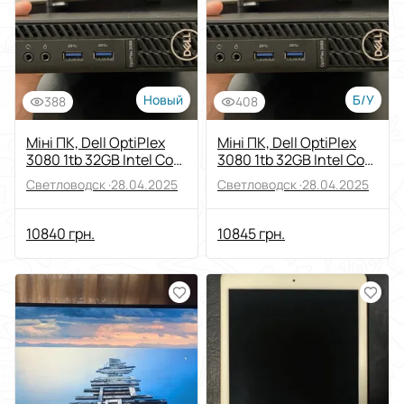
Новый
Б/У
388
408
Міні ПК, Dell OptiPlex
Міні ПК, Dell OptiPlex
3080 1tb 32GB Intel Core
3080 1tb 32GB Intel Core
i5 wifi
i5 wifi +SSD +keyboard
Светловодск ·
28.04.2025
Светловодск ·
28.04.2025
10840 грн.
10845 грн.