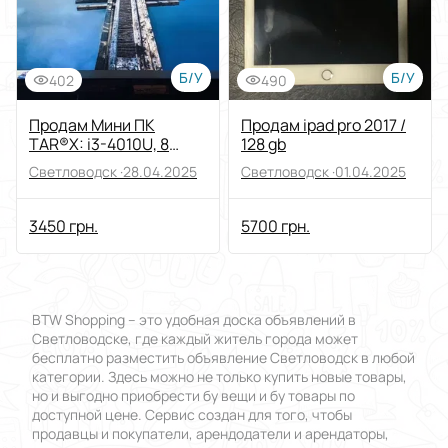
Б/У
Б/У
402
490
Продам Мини ПК
Продам ipad pro 2017 /
TAR®X: i3-4010U, 8
128 gb
DDR3, 256 mSATA
Светловодск ·
28.04.2025
Светловодск ·
01.04.2025
3450 грн.
5700 грн.
BTW Shopping – это удобная доска объявлений в
Светловодске, где каждый житель города может
бесплатно разместить объявление Светловодск в любой
категории. Здесь можно не только купить новые товары,
но и выгодно приобрести бу вещи и бу товары по
доступной цене. Сервис создан для того, чтобы
продавцы и покупатели, арендодатели и арендаторы,