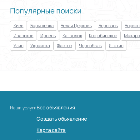
Популярные поиски
Киев
Барышевка
Белая Церковь
Березань
Борисп
Иваньков
Ирпень
Кагарлык
Коцюбинское
Макаро
Узин
Украинка
Фастов
Чернобыль
Яготин
Все объявления
Наши услуги
Создать объявление
Карта сайта