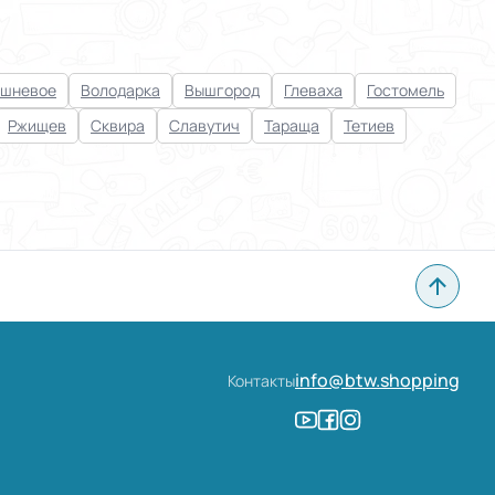
шневое
Володарка
Вышгород
Глеваха
Гостомель
Ржищев
Сквира
Славутич
Тараща
Тетиев
info@btw.shopping
Контакты