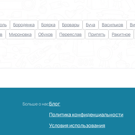
оль
Бородянка
Боярка
Бровары
Буча
Васильков
Ви
в
Мироновка
Обухов
Переяслав
Припять
Ракитное
Блог
Больше о нас
Политика конфиденциальности
Условия использования