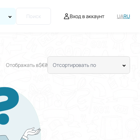
Вход в аккаунт
UA
RU
Поиск
Отображать в
$
€
₴
Отсортировать по