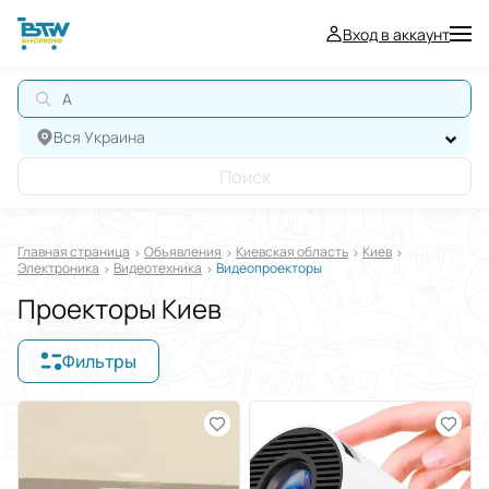
Вход в аккаунт
АВ
Вся Украина
Поиск
Главная страница
Oбъявления
Киевская область
Киев
Электроника
Видеотехника
Видеопроекторы
Проекторы Киев
Фильтры
Отображать в
$
€
₴
Отсортировать по