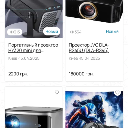
Новый
Новый
313
334
Портативный проектор
Проектор JVC DLA-
HY320 mini для
RS45U (DLA-RS45)
просмотра фильмов
Киев ·
15.04.2025
Киев ·
15.04.2025
дома
2200 грн.
180000 грн.