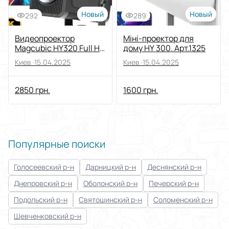
Новый
Новый
292
289
Видеопроектор
Міні-проектор для
Magcubic HY320 Full HD
дому HY 300. Арт.1325
1080P, Android 11,
Киев ·
15.04.2025
Киев ·
15.04.2025
390ANSI, Wifi6
2850 грн.
1600 грн.
Популярные поиски
Голосеевский р-н
Дарницкий р-н
Деснянский р-н
Днепровский р-н
Оболонский р-н
Печерский р-н
Подольский р-н
Святошинский р-н
Соломенский р-н
Шевченковский р-н