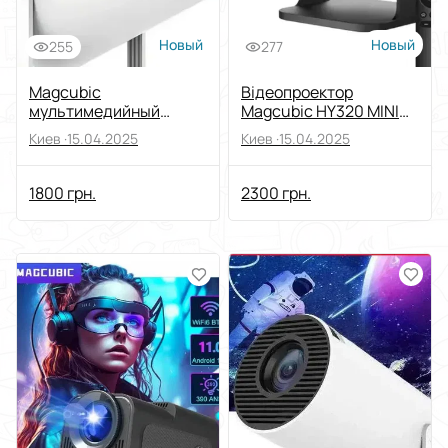
Новый
Новый
255
277
Magcubic
Відеопроектор
мультимедийный
Magcubic HY320 MINI
видеопроектор HY300
Міні 4K Full HD 720P.
Киев ·
15.04.2025
Киев ·
15.04.2025
Pro для дома
1800 грн.
2300 грн.