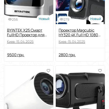
Новый
Новый
256
279
BYINTEK X25 Смарт
Проектор Magcubic
FullHD Проектор для
HY320 4K Full HD 1080P,
дому 4K WiFi Проєктор
Android 11, 390ANSI,
Киев ·
15.04.2025
Киев ·
15.04.2025
Android
Wifi6
9500 грн.
2800 грн.