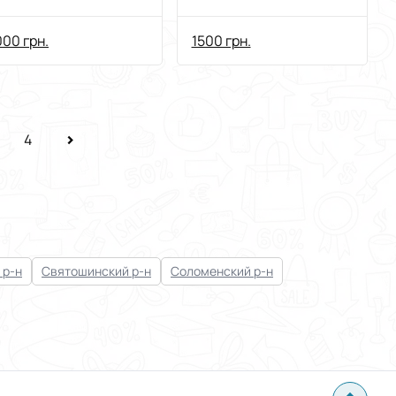
аміною панель
крышка стекло
ришка
00 грн.
1500 грн.
4
 р-н
Святошинский р-н
Соломенский р-н