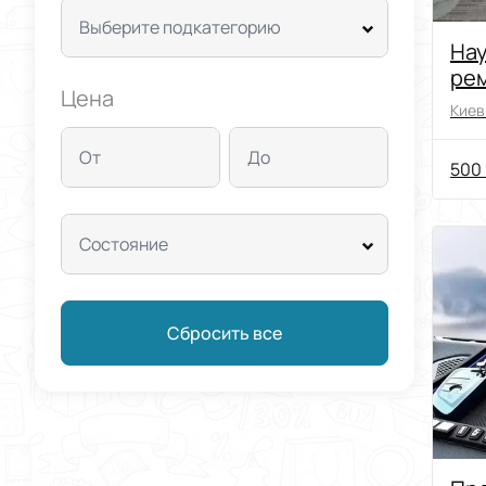
Выберите подкатегорию
Нау
рем
Цена
air
Киев 
От
До
500 
Состояние
Сбросить все