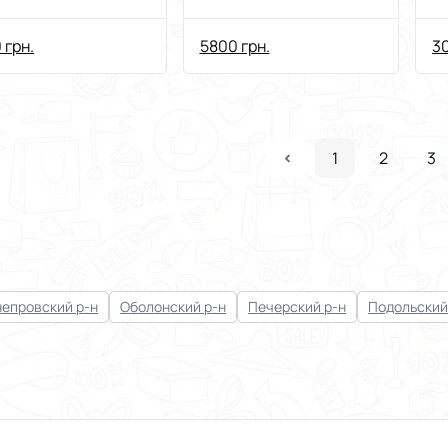
Запчасти
з
к
 грн.
5800 грн.
30
1
2
3
епровский р-н
Оболонский р-н
Печерский р-н
Подольский