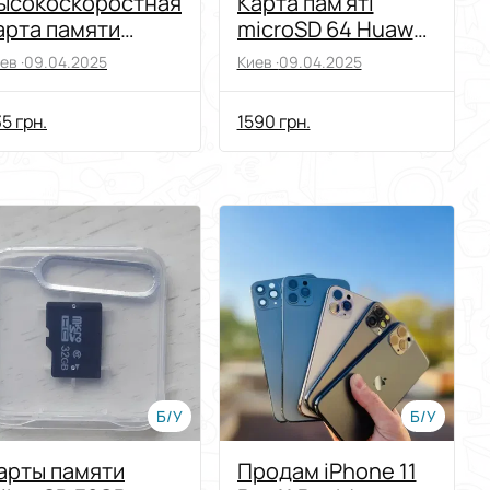
ысокоскоростная
Карта пам'яті
арта памяти
microSD 64 Huawei
ONY,на на 1 ТВ.
y5
ев ·
09.04.2025
Киев ·
09.04.2025
5 грн.
1590 грн.
Б/У
Б/У
арты памяти
Продам iPhone 11