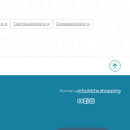
 р-н
Святошинский р-н
Соломенский р-н
info@btw.shopping
Контакты