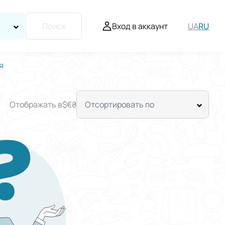
Вход в аккаунт
UA
RU
Поиск
я
Отображать в
$
€
₴
Отсортировать по