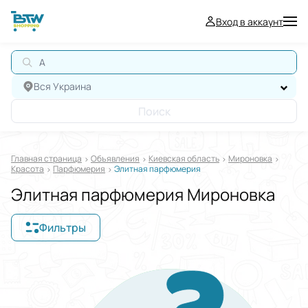
Вход в аккаунт
А
Вся Украина
Поиск
Главная страница
Oбъявления
Киевская область
Мироновка
Красота
Парфюмерия
Элитная парфюмерия
Элитная парфюмерия Мироновка
Фильтры
Отображать в
$
€
₴
Отсортировать по