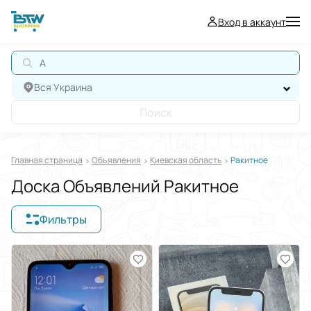
Вход в аккаунт
А
Вся Украина
Поиск
Главная страница
Oбъявления
Киевская область
Ракитное
Доска Объявлений Ракитное
Фильтры
Отображать в
$
€
₴
Отсортировать по