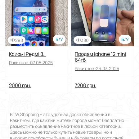
Выберите группу категорий
Цена
От
До
Б/У
Б/У
298
380
Состояние
Ксиомі Редмі 8..
Продам Iphone 12 mini
64гб
Ракитное ·
07.05.2025
Применить
Ракитное ·
26.03.2025
Сбросить все
2000 грн.
7200 грн.
BTW Shopping – это удобная доска объявлений в
Ракитном, где каждый житель города может бесплатно
разместить объявление Ракитное в любой категории.
Здесь можно не только купить новые товары, но и
выгодно приобрести бу вещи и бу товары по доступной