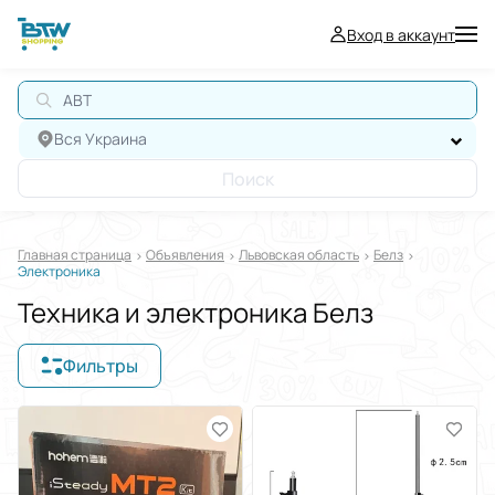
Вход в аккаунт
АВТО
Вся Украина
Поиск
Главная страница
Oбъявления
Львовская область
Белз
Электроника
Техника и электроника Белз
Фильтры
Отображать в
$
€
₴
Отсортировать по