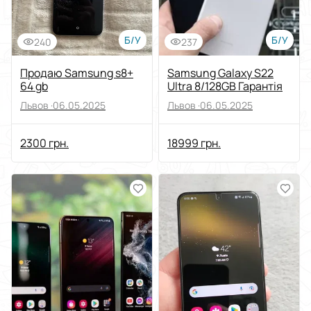
Б/У
Б/У
240
237
Продаю Samsung s8+
Samsung Galaxy S22
64 gb
Ultra 8/128GB Гарантія
Львов ·
06.05.2025
Львов ·
06.05.2025
2300 грн.
18999 грн.