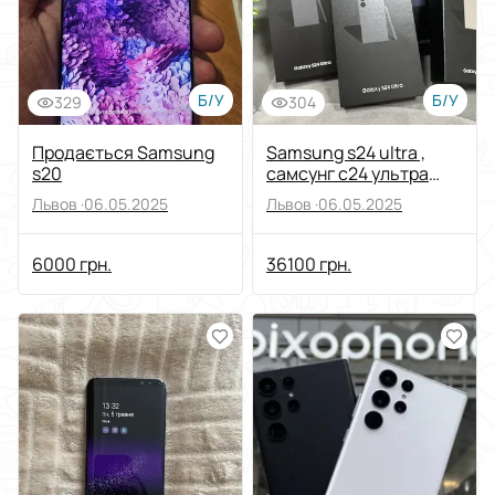
Б/У
Б/У
329
304
Продається Samsung
Samsung s24 ultra ,
s20
самсунг с24 ультра
Європа
Львов ·
06.05.2025
Львов ·
06.05.2025
6000 грн.
36100 грн.