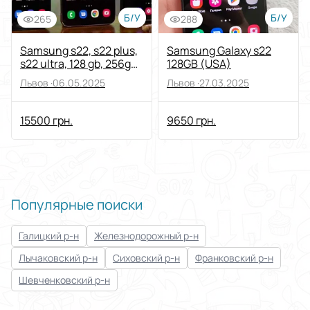
Б/У
Б/У
265
288
Samsung s22, s22 plus,
Samsung Galaxy s22
s22 ultra, 128 gb, 256gb
128GB (USA)
5G
Львов ·
06.05.2025
Львов ·
27.03.2025
15500 грн.
9650 грн.
Популярные поиски
Галицкий р-н
Железнодорожный р-н
Лычаковский р-н
Сиховский р-н
Франковский р-н
Шевченковский р-н