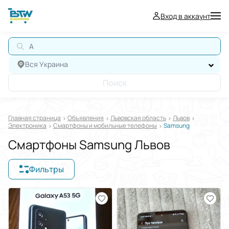
Вход в аккаунт
АВТ
Вся Украина
Поиск
Главная страница
Oбъявления
Львовская область
Львов
Электроника
Смартфоны и мобильные телефоны
Samsung
Смартфоны Samsung Львов
Фильтры
Отображать в
$
€
₴
Отсортировать по