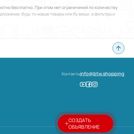
ютно бесплатно. При этом нет ограничений по количеству
ложение, будь то новые товары или бу вещи, а фильтры и
явление в Вознесенске и прикрепить фотографии. Все сделано
категории:
info@btw.shopping
Контакты
тоянии.
СОЗДАТЬ
ОБЪЯВЛЕНИЕ