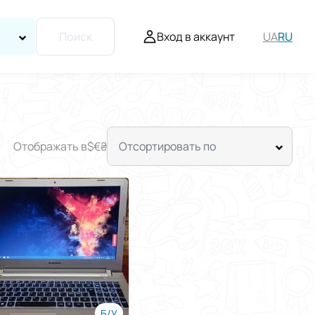
Вход в аккаунт
UA
RU
Поиск
Отображать в
$
€
₴
Отсортировать по
Б/У