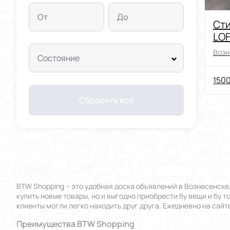
От
До
Сти
LOF
роб
Возн
Состояние
ная
1500
Сбросить все
BTW Shopping – это удобная доска объявлений в Вознесенске
купить новые товары, но и выгодно приобрести бу вещи и бу 
клиенты могли легко находить друг друга. Ежедневно на сай
Преимущества BTW Shopping