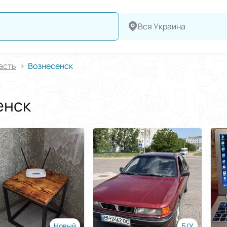
Вся Украина
асть
Вознесенск
енск
Новый
Б/У