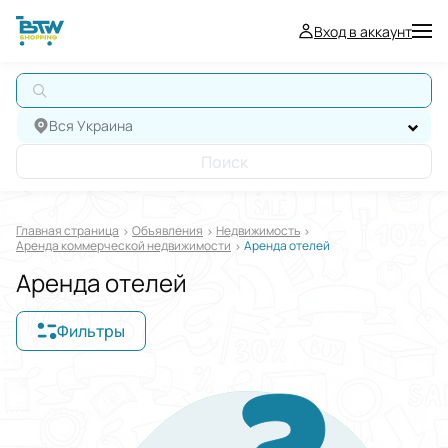
Вход в аккаунт
А
Вся Украина
Поиск
Главная страница
Oбъявления
Недвижимость
Аренда коммерческой недвижимости
Аренда отелей
Аренда отелей
Фильтры
Отображать в
$
€
₴
Отсортировать по