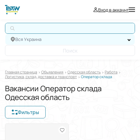
Вход в аккаунт
А
Вся Украина
Поиск
Главная страница
Oбъявления
Одесская область
Работа
Логистика, склад, доставка и транспорт
Оператор склада
Вакансии Оператор склада
Одесская область
Фильтры
Отображать в
$
€
₴