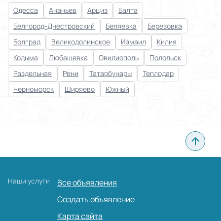
Одесса
Ананьев
Арциз
Балта
Применить
Белгород-Днестровский
Беляевка
Березовка
Сбросить все
Болград
Великодолинское
Измаил
Килия
Кодыма
Любашевка
Овидиополь
Подольск
Раздельная
Рени
Татарбунары
Теплодар
Черноморск
Ширяево
Южный
Наши услуги
Все объявления
Создать объявление
Карта сайта