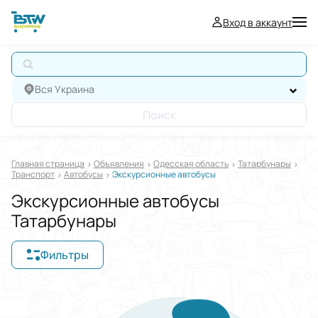
Вход в аккаунт
Вся Украина
Поиск
Главная страница
Oбъявления
Одесская область
Татарбунары
Транспорт
Автобусы
Экскурсионные автобусы
Экскурсионные автобусы
Татарбунары
Фильтры
Отображать в
$
€
₴