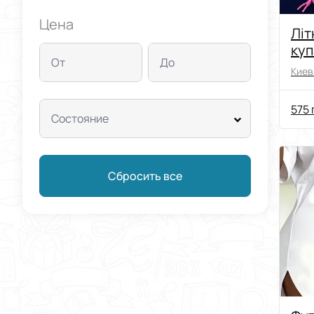
Цена
Літ
куп
От
До
дів
Киев 
575 
Состояние
Сбросить все