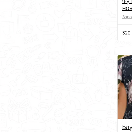
Фут
но
Запо
320 
Блуз