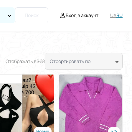
Вход в аккаунт
UA
RU
Поиск
Отображать в
$
€
₴
Отсортировать по
Новый
Б/У