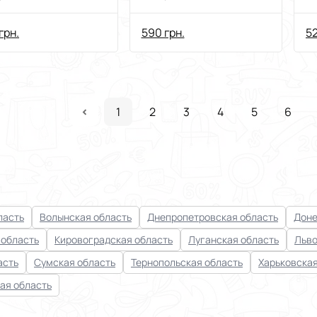
перчатки
п
(вощеные)
грн.
590 грн.
52
1
2
3
4
5
6
ласть
Волынская область
Днепропетровская область
Доне
 область
Кировоградская область
Луганская область
Льво
асть
Сумская область
Тернопольская область
Харьковская
ая область