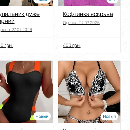
упальник дуже
Кофтинка яскрава
арний
Одесса ·
27.07.2026
есса ·
27.07.2026
0 грн.
400 грн.
Новый
Новый