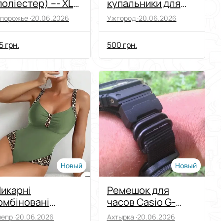
поліестер) --- XL
купальники для
овий
пляжу та басейну
порожье ·
20.06.2026
Ужгород ·
20.06.2026
5 грн.
500 грн.
Новый
Новый
икарні
Ремешок для
омбіновані
часов Casio G-
упальники для
Shock,
епр ·
20.06.2026
Ахтырка ·
20.06.2026