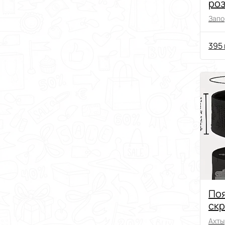
роз
Запо
395 
Поя
ск
Ахты