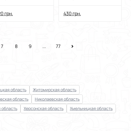
ляжу та басейну
нейлоновый
0 грн.
430 грн.
7
8
9
...
77
цкая область
Житомирская область
вская область
Николаевская область
 область
Херсонская область
Хмельницкая область