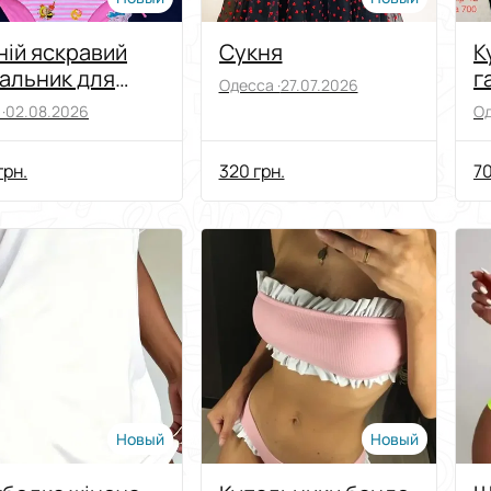
ній яскравий
Сукня
К
альник для
г
Одесса ·
27.07.2026
чинки FUBA.VI
·
02.08.2026
Од
грн.
320 грн.
70
Новый
Новый