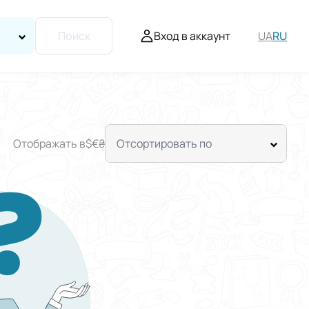
Вход в аккаунт
UA
RU
Поиск
Отображать в
$
€
₴
Отсортировать по