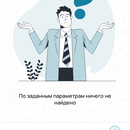
Выберите группу категорий
Работа
Выберите категорию
Телекоммуникации и связь
Выберите подкатегорию
Другое
Зарплата
От и до
Фиксированная
Договорная
От
До
Тип занятости
График работы
Подходит кандидатам
По заданным параметрам ничего не
Опыт работы
найдено
Проживание
Применить