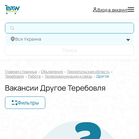
Вход в аккаунт
А
Вся Украина
Поиск
Главная страница
Oбъявления
Тернопольская область
Теребовля
Работа
Телекоммуникации и связь
Другое
Вакансии Другое Теребовля
Фильтры
Отображать в
$
€
₴
Отсортировать по