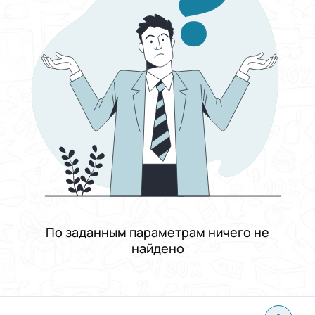
Выберите группу категорий
Работа
Выберите категорию
Телекоммуникации и связь
Выберите подкатегорию
Другое
Зарплата
От и до
Фиксированная
Договорная
От
До
Тип занятости
График работы
Подходит кандидатам
По заданным параметрам ничего не
Опыт работы
найдено
Проживание
Применить