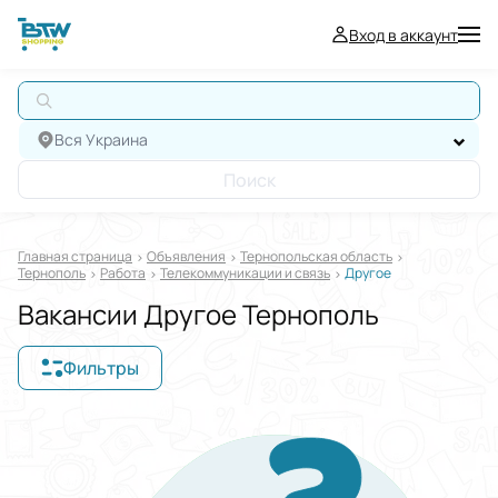
Вход в аккаунт
Вся Украина
Поиск
Главная страница
Oбъявления
Тернопольская область
Тернополь
Работа
Телекоммуникации и связь
Другое
Вакансии Другое Тернополь
Фильтры
Отображать в
$
€
₴
Отсортировать по