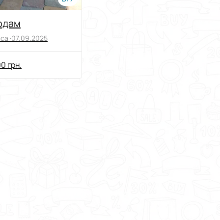
одам
са ·
07.09.2025
0 грн.