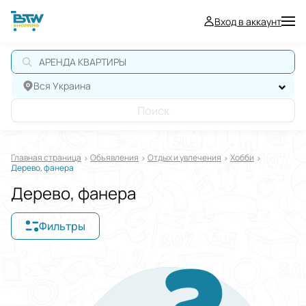
Вход в аккаунт
Вся Украина
Поиск
Главная страница
Oбъявления
Отдых и увлечения
Хобби
Дерево, фанера
Дерево, фанера
Фильтры
Отображать в
$
€
₴
Отсортировать по