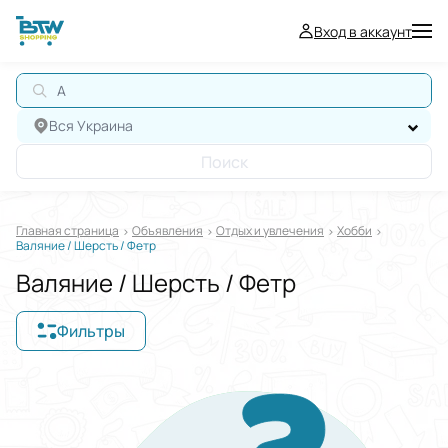
Вход в аккаунт
АВ
Вся Украина
Поиск
Главная страница
Oбъявления
Отдых и увлечения
Хобби
Валяние / Шерсть / Фетр
Валяние / Шерсть / Фетр
Фильтры
Отображать в
$
€
₴
Отсортировать по