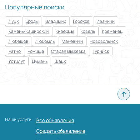
Популярные поиски
Луцк
Броды
Владимир
Горохов
Иваничи
Камень-Каширский
Киверцы
Ковель
Кременец
Любешов
Любомль
Маневичи
Нововолынск
Ратно
Рожище
Старая Выжевка
Турийск
Устилуг
Цумань
Шацк
Наши услуги
Все объявления
Создать объявление