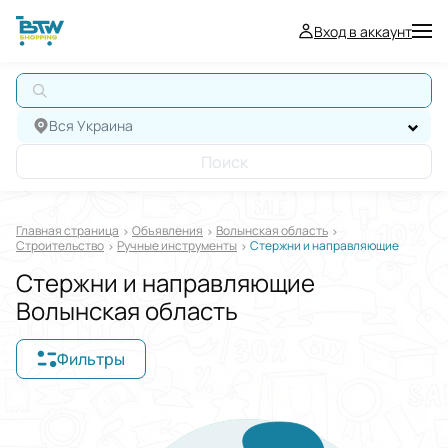
Вход в аккаунт
А
Вся Украина
Поиск
Главная страница
Oбъявления
Волынская область
Строительство
Ручные инструменты
Стержни и направляющие
Стержни и направляющие
Волынская область
Фильтры
Отображать в
$
€
₴