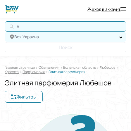
Вход в аккаунт
А
Вся Украина
Поиск
Главная страница
Oбъявления
Волынская область
Любешов
Красота
Парфюмерия
Элитная парфюмерия
Элитная парфюмерия Любешов
Фильтры
Отображать в
$
€
₴
Отсортировать по