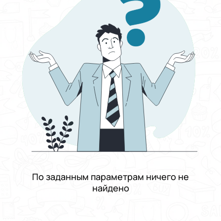
Отсортировать по
Выберите группу категорий
Работа
Выберите категорию
Культура, музыка и шоу-бизнес
Выберите подкатегорию
Вокалист
Зарплата
От и до
Фиксированная
Договорная
От
До
Тип занятости
График работы
Подходит кандидатам
По заданным параметрам ничего не
Опыт работы
найдено
Проживание