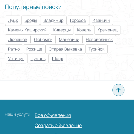
Популярные поиски
Применить
Луцк
Броды
Владимир
Горохов
Иваничи
Сбросить все
Камень-Каширский
Киверцы
Ковель
Кременец
Любешов
Любомль
Маневичи
Нововолынск
Ратно
Рожище
Старая Выжевка
Турийск
Устилуг
Цумань
Шацк
Наши услуги
Все объявления
Создать объявление