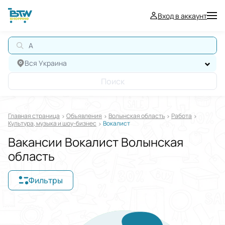
Вход в аккаунт
А
Вся Украина
Поиск
Главная страница
Oбъявления
Волынская область
Работа
Культура, музыка и шоу-бизнес
Вокалист
Вакансии Вокалист Волынская
область
Фильтры
Отображать в
$
€
₴