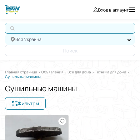
Вход в аккаунт
А
Вся Украина
Поиск
Главная страница
Oбъявления
Все для дома
Техника для дома
Сушильные машины
Сушильные машины
Фильтры
Отображать в
$
€
₴
Отсортировать по