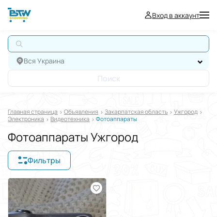
Вход в аккаунт
А
Вся Украина
Поиск
Главная страница
Oбъявления
Закарпатская область
Ужгород
Электроника
Видеотехника
Фотоаппараты
Фотоаппараты Ужгород
Фильтры
Отображать в
$
€
₴
Отсортировать по