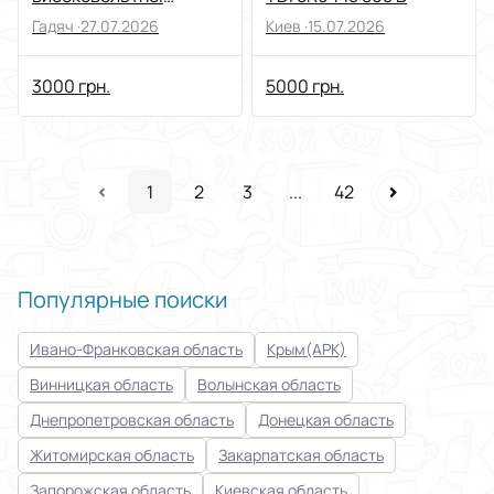
батареї еGOLF2017р
Гадяч ·
27.07.2026
Киев ·
15.07.2026
3000 грн.
5000 грн.
1
2
3
...
42
Популярные поиски
Ивано-Франковская область
Крым(АРК)
Винницкая область
Волынская область
Днепропетровская область
Донецкая область
Житомирская область
Закарпатская область
Запорожская область
Киевская область