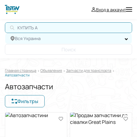
Вход в аккаунт
КУПИТЬ АЙФ
Вся Украина
Поиск
Главная страница
Oбъявления
Запчасти для транспорта
Автозапчасти
Автозапчасти
Фильтры
Отображать в
$
€
₴
Отсортировать по