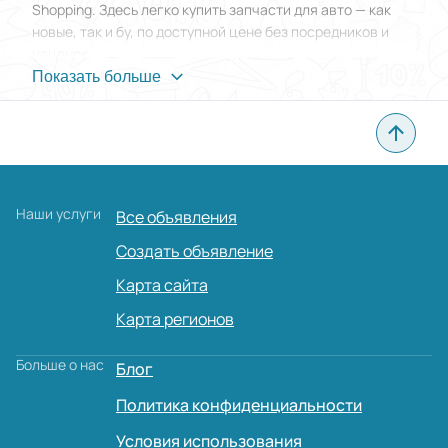
Shopping. Здесь легко купить запчасти для авто — как
новые, так и бу, по доступной цене без посредников и
наценок.
Показать больше
Пользователи из Киева, Львова, Одессы, Днепра,
Харькова и других городов Украины ежедневно
размещают объявления о продаже автозапчастей для
легковых машин, кроссоверов, внедорожников и
коммерческого транспорта.
Наши услуги
В этом разделе сайта вы можете найти:
Все объявления
оригинальные и контрактные запчасти для
Создать объявление
автомобилей;
Карта сайта
кузовные элементы, двигатели, коробки передач;
Карта регионов
детали тормозной системы, ходовой части,
Больше о нас
электроники;
Блог
бу запчасти после замены, в хорошем состоянии.
Политика конфиденциальности
BTW Shopping — отличное место, чтобы выгодно купить
Условия использования