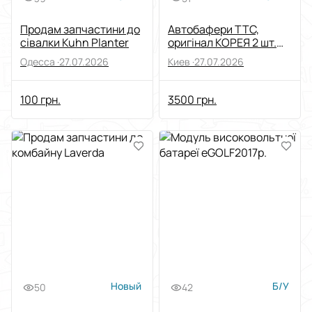
Продам запчастини до
Автобафери TTC,
сівалки Kuhn Planter
оригінал КОРЕЯ 2 шт.
гарантія 2 роки, тест-
Одесса ·
27.07.2026
Киев ·
27.07.2026
драйв
100 грн.
3500 грн.
Новый
Б/У
50
42