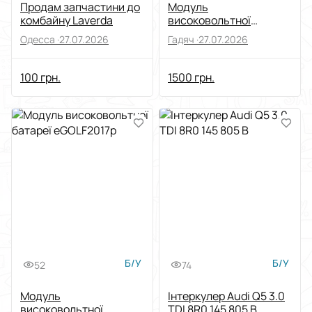
Продам запчастини до
Модуль
комбайну Laverda
високовольтної
батареї еGOLF2017р.
Одесса ·
27.07.2026
Гадяч ·
27.07.2026
100 грн.
1500 грн.
Б/У
Б/У
52
74
Модуль
Інтеркулер Audi Q5 3.0
високовольтної
TDI 8R0 145 805 B