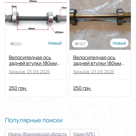
Выберите группу категорий
Запчасти для транспорта
Выберите категорию
Велозапчасти
Выберите подкатегорию
Оси
Новый
Новый
201
197
Цена
Велосипедная ось
Велосипедная ось
От
До
задней втулки 180мм
задней втулки 180мм
на пром подшипниках
на пром подшипниках
Состояние
Харьков ·
23.09.2025
Харьков ·
23.09.2025
6200rs
6200rs
250 грн.
250 грн.
Применить
Сбросить все
Популярные поиски
Ивано-Франковская область
Крым(АРК)