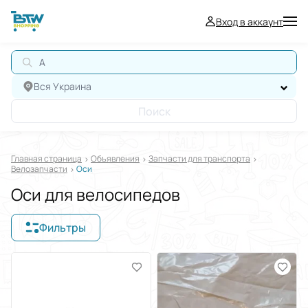
Вход в аккаунт
АВ
Вся Украина
Поиск
Главная страница
Oбъявления
Запчасти для транспорта
Велозапчасти
Оси
Оси для велосипедов
Фильтры
Отображать в
$
€
₴
Отсортировать по