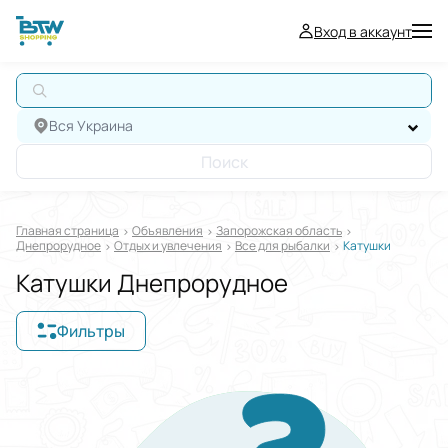
Вход в аккаунт
А
Вся Украина
Поиск
Главная страница
Oбъявления
Запорожская область
Днепрорудное
Отдых и увлечения
Все для рыбалки
Катушки
Катушки Днепрорудное
Фильтры
Отображать в
$
€
₴
Отсортировать по